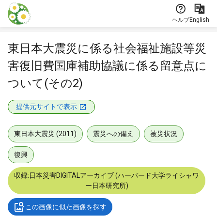
本文に飛ぶ
ヘルプ
English
東日本大震災に係る社会福祉施設等災
害復旧費国庫補助協議に係る留意点に
ついて(その2)
提供元サイトで表示
東日本大震災 (2011)
震災への備え
被災状況
復興
収録:日本災害DIGITALアーカイブ (ハーバード大学ライシャワ
ー日本研究所)
この画像に似た画像を探す