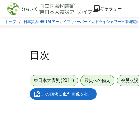
本文に飛ぶ
ギャラリー
トップ
日本災害DIGITALアーカイブ (ハーバード大学ライシャワー日本研究所
目次
東日本大震災 (2011)
震災への備え
被災状況
この画像に似た画像を探す