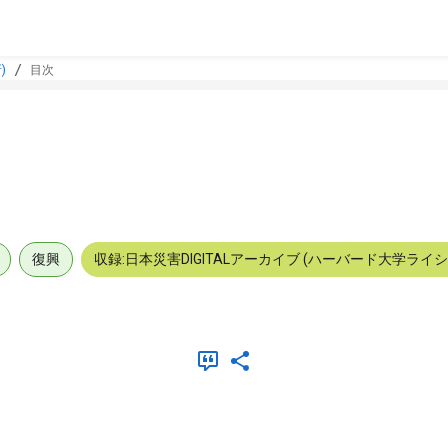
)
目次
復興
収録:日本災害DIGITALアーカイブ (ハーバード大学ライ