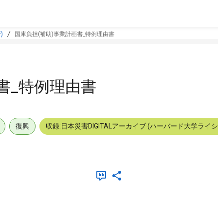
)
国庫負担(補助)事業計画書_特例理由書
書_特例理由書
復興
収録:日本災害DIGITALアーカイブ (ハーバード大学ライ