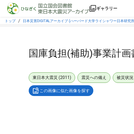
本文に飛ぶ
ギャラリー
トップ
日本災害DIGITALアーカイブ (ハーバード大学ライシャワー日本研究所
国庫負担(補助)事業計画
東日本大震災 (2011)
震災への備え
被災状況
この画像に似た画像を探す