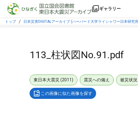
本文に飛ぶ
ギャラリー
トップ
日本災害DIGITALアーカイブ (ハーバード大学ライシャワー日本研究所
113_柱状図No.91.pdf
東日本大震災 (2011)
震災への備え
被災状況
この画像に似た画像を探す