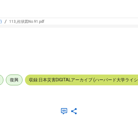
)
113_柱状図No.91.pdf
復興
収録:日本災害DIGITALアーカイブ (ハーバード大学ライ