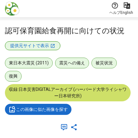
本文に飛ぶ
ヘルプ
English
認可保育園給食再開に向けての状況
提供元サイトで表示
東日本大震災 (2011)
震災への備え
被災状況
復興
収録:日本災害DIGITALアーカイブ (ハーバード大学ライシャワ
ー日本研究所)
この画像に似た画像を探す