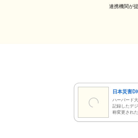
連携機関が
日本災害DI
ハーバード大
記録したデジ
称変更された