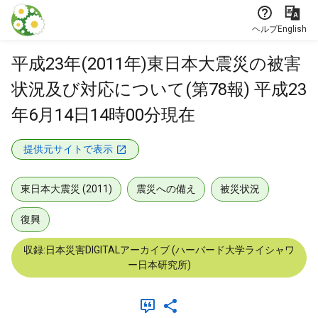
本文に飛ぶ
ヘルプ
English
平成23年(2011年)東日本大震災の被害
状況及び対応について(第78報) 平成23
年6月14日14時00分現在
提供元サイトで表示
東日本大震災 (2011)
震災への備え
被災状況
復興
収録:日本災害DIGITALアーカイブ (ハーバード大学ライシャワ
ー日本研究所)