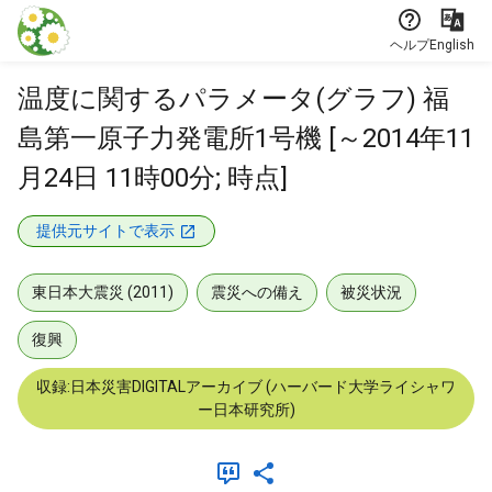
本文に飛ぶ
ヘルプ
English
温度に関するパラメータ(グラフ) 福
島第一原子力発電所1号機 [～2014年11
月24日 11時00分; 時点]
提供元サイトで表示
東日本大震災 (2011)
震災への備え
被災状況
復興
収録:日本災害DIGITALアーカイブ (ハーバード大学ライシャワ
ー日本研究所)