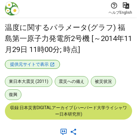
本文に飛ぶ
ヘルプ
English
温度に関するパラメータ(グラフ) 福
島第一原子力発電所2号機 [～2014年11
月29日 11時00分; 時点]
提供元サイトで表示
東日本大震災 (2011)
震災への備え
被災状況
復興
収録:日本災害DIGITALアーカイブ (ハーバード大学ライシャワ
ー日本研究所)