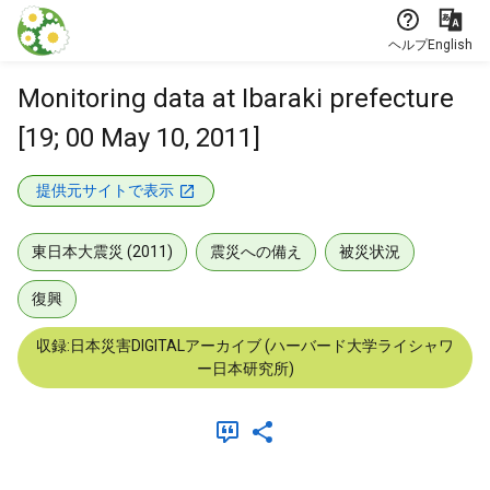
本文に飛ぶ
ヘルプ
English
Monitoring data at Ibaraki prefecture
[19; 00 May 10, 2011]
提供元サイトで表示
東日本大震災 (2011)
震災への備え
被災状況
復興
収録:日本災害DIGITALアーカイブ (ハーバード大学ライシャワ
ー日本研究所)