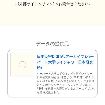
ス
（外部サイトへリンク）へお問合せください。
データの提供元
日本災害DIGITALアーカイブ (ハー
バード大学ライシャワー日本研究
所)
ハーバード大学エドウィン・O・ライシャワー
日本研究所が企画・運営する、2011年3月11日
から続く自然・人為災害を記録したデジタル情
報へのポータルサイト。 *2017年1月20日に
「2011年東日本大震災デジタルアーカイブ」か
ら名称変更された。