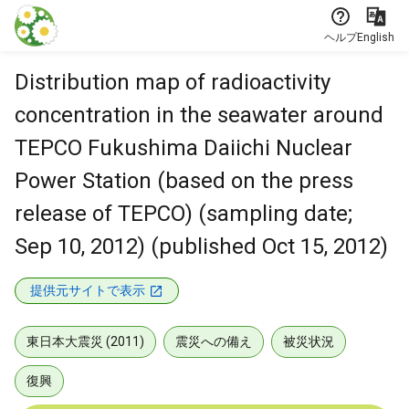
本文に飛ぶ
ヘルプ
English
Distribution map of radioactivity
concentration in the seawater around
TEPCO Fukushima Daiichi Nuclear
Power Station (based on the press
release of TEPCO) (sampling date;
Sep 10, 2012) (published Oct 15, 2012)
提供元サイトで表示
東日本大震災 (2011)
震災への備え
被災状況
復興