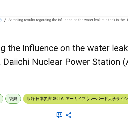
)
Sampling results regarding the influence on the water leak at a tank in the
g the influence on the water leak 
 Daiichi Nuclear Power Station 
復興
収録:日本災害DIGITALアーカイブ (ハーバード大学ライ