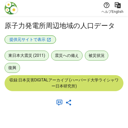
本文に飛ぶ
ヘルプ
English
原子力発電所周辺地域の人口データ
提供元サイトで表示
東日本大震災 (2011)
震災への備え
被災状況
復興
収録:日本災害DIGITALアーカイブ (ハーバード大学ライシャワ
ー日本研究所)