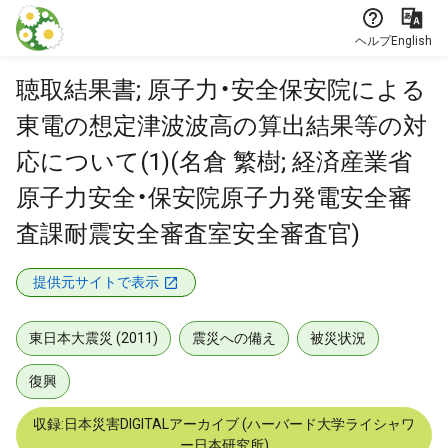
本文に飛ぶ
ヘルプ
English
聴取結果書; 原子力・安全保安院による
東電の想定津波波高の算出結果等の対
応について(1)(名倉 繁樹; 経済産業省
原子力安全・保安院原子力発電安全審
査課耐震安全審査室安全審査官)
提供元サイトで表示
東日本大震災 (2011)
震災への備え
被災状況
復興
収録:日本災害DIGITALアーカイブ (ハーバード大学ライシャワ
ー日本研究所)