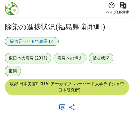
本文に飛ぶ
ヘルプ
English
除染の進捗状況(福島県 新地町)
提供元サイトで表示
東日本大震災 (2011)
震災への備え
被災状況
復興
収録:日本災害DIGITALアーカイブ (ハーバード大学ライシャワ
ー日本研究所)