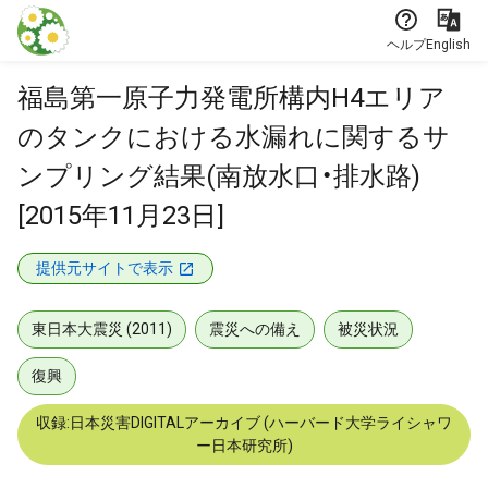
本文に飛ぶ
ヘルプ
English
福島第一原子力発電所構内H4エリア
のタンクにおける水漏れに関するサ
ンプリング結果(南放水口・排水路)
[2015年11月23日]
提供元サイトで表示
東日本大震災 (2011)
震災への備え
被災状況
復興
収録:日本災害DIGITALアーカイブ (ハーバード大学ライシャワ
ー日本研究所)