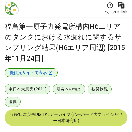
本文に飛ぶ
ヘルプ
English
福島第一原子力発電所構内H6エリア
のタンクにおける水漏れに関するサ
ンプリング結果(H6エリア周辺) [2015
年11月24日]
提供元サイトで表示
東日本大震災 (2011)
震災への備え
被災状況
復興
収録:日本災害DIGITALアーカイブ (ハーバード大学ライシャワ
ー日本研究所)