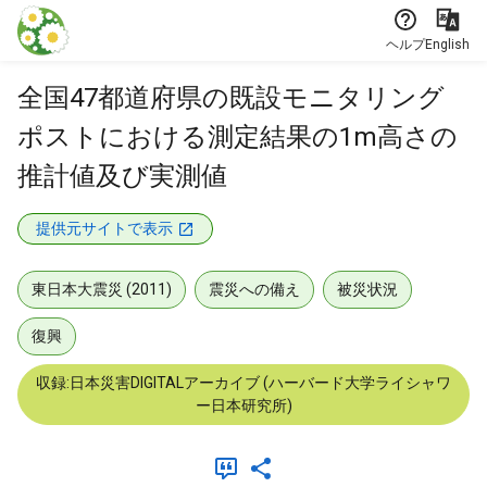
本文に飛ぶ
ヘルプ
English
全国47都道府県の既設モニタリング
ポストにおける測定結果の1m高さの
推計値及び実測値
提供元サイトで表示
東日本大震災 (2011)
震災への備え
被災状況
復興
収録:日本災害DIGITALアーカイブ (ハーバード大学ライシャワ
ー日本研究所)