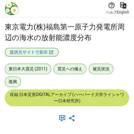
本文に飛ぶ
ヘルプ
English
東京電力(株)福島第一原子力発電所周
辺の海水の放射能濃度分布
提供元サイトで表示
東日本大震災 (2011)
震災への備え
被災状況
復興
収録:日本災害DIGITALアーカイブ (ハーバード大学ライシャワ
ー日本研究所)