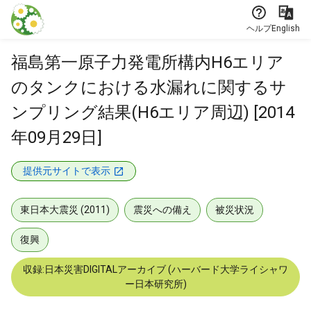
本文に飛ぶ
ヘルプ
English
福島第一原子力発電所構内H6エリア
のタンクにおける水漏れに関するサ
ンプリング結果(H6エリア周辺) [2014
年09月29日]
提供元サイトで表示
東日本大震災 (2011)
震災への備え
被災状況
復興
収録:日本災害DIGITALアーカイブ (ハーバード大学ライシャワ
ー日本研究所)