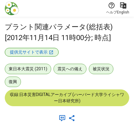
本文に飛ぶ
ヘルプ
English
プラント関連パラメータ(総括表)
[2012年11月14日 11時00分; 時点]
提供元サイトで表示
東日本大震災 (2011)
震災への備え
被災状況
復興
収録:日本災害DIGITALアーカイブ (ハーバード大学ライシャワ
ー日本研究所)