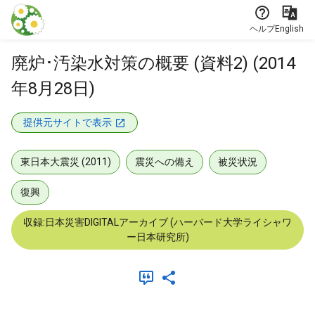
本文に飛ぶ
ヘルプ
English
廃炉･汚染水対策の概要 (資料2) (2014
年8月28日)
提供元サイトで表示
東日本大震災 (2011)
震災への備え
被災状況
復興
収録:日本災害DIGITALアーカイブ (ハーバード大学ライシャワ
ー日本研究所)