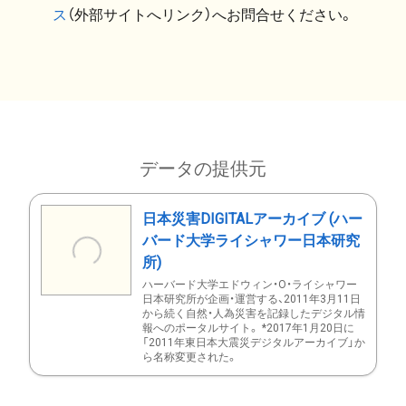
ス
（外部サイトへリンク）へお問合せください。
データの提供元
日本災害DIGITALアーカイブ (ハー
バード大学ライシャワー日本研究
所)
ハーバード大学エドウィン・O・ライシャワー
日本研究所が企画・運営する、2011年3月11日
から続く自然・人為災害を記録したデジタル情
報へのポータルサイト。 *2017年1月20日に
「2011年東日本大震災デジタルアーカイブ」か
ら名称変更された。