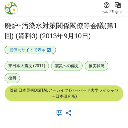
本文に飛ぶ
ヘルプ
English
廃炉･汚染水対策関係閣僚等会議(第1
回) (資料3) (2013年9月10日)
提供元サイトで表示
東日本大震災 (2011)
震災への備え
被災状況
復興
収録:日本災害DIGITALアーカイブ (ハーバード大学ライシャワ
ー日本研究所)