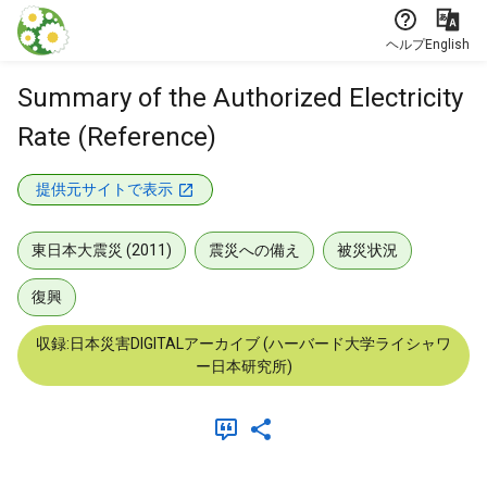
本文に飛ぶ
ヘルプ
English
Summary of the Authorized Electricity
Rate (Reference)
提供元サイトで表示
東日本大震災 (2011)
震災への備え
被災状況
復興
収録:日本災害DIGITALアーカイブ (ハーバード大学ライシャワ
ー日本研究所)