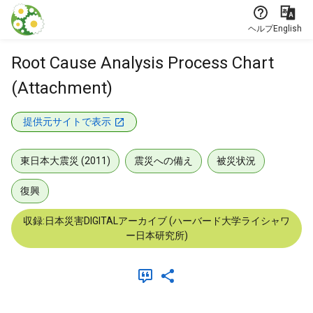
本文に飛ぶ
ヘルプ
English
Root Cause Analysis Process Chart
(Attachment)
提供元サイトで表示
東日本大震災 (2011)
震災への備え
被災状況
復興
収録:日本災害DIGITALアーカイブ (ハーバード大学ライシャワ
ー日本研究所)