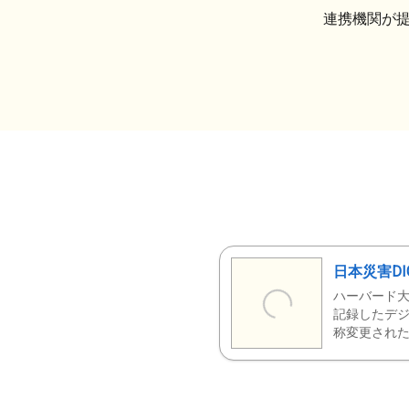
連携機関が
日本災害DI
ハーバード大
記録したデジ
称変更された