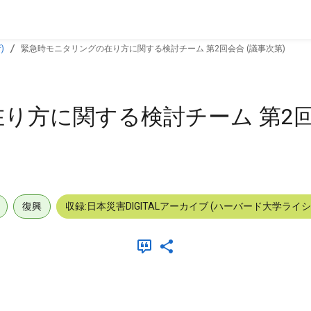
)
緊急時モニタリングの在り方に関する検討チーム 第2回会合 (議事次第)
り方に関する検討チーム 第2回
復興
収録:日本災害DIGITALアーカイブ (ハーバード大学ライ