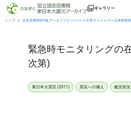
本文に飛ぶ
ギャラリー
トップ
日本災害DIGITALアーカイブ (ハーバード大学ライシャワー日本研究所
緊急時モニタリングの在
次第)
東日本大震災 (2011)
震災への備え
被災状況