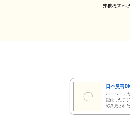
連携機関が
日本災害DI
ハーバード大
記録したデジ
称変更された