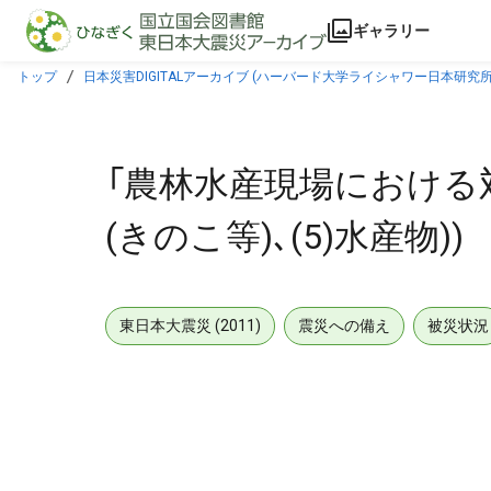
本文に飛ぶ
ギャラリー
トップ
日本災害DIGITALアーカイブ (ハーバード大学ライシャワー日本研究所
「農林水産現場における対応」
(きのこ等)､(5)水産物))
東日本大震災 (2011)
震災への備え
被災状況