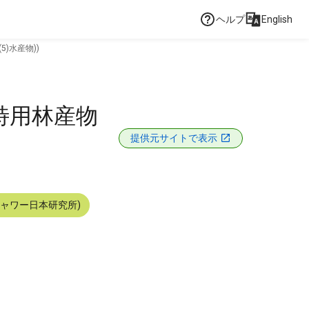
ヘルプ
English
5)水産物))
)特用林産物
提供元サイトで表示
シャワー日本研究所)