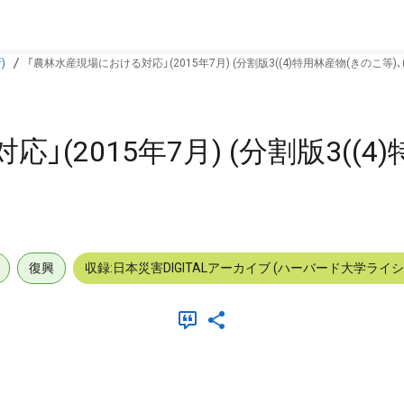
)
「農林水産現場における対応」(2015年7月) (分割版3((4)特用林産物(きのこ等)､(
(2015年7月) (分割版3((4
復興
収録:日本災害DIGITALアーカイブ (ハーバード大学ライ