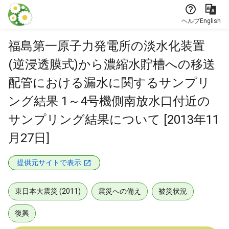
本文に飛ぶ
ヘルプ
English
福島第一原子力発電所の淡水化装置
(逆浸透膜式)から濃縮水貯槽への移送
配管における漏水に関するサンプリ
ング結果 1～4号機側南放水口付近の
サンプリング結果について [2013年11
月27日]
提供元サイトで表示
東日本大震災 (2011)
震災への備え
被災状況
復興