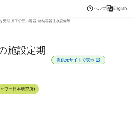
ヘルプ
English
を受理 原子炉圧力容器・格納容器注水設備等
の施設定期
提供元サイトで表示
シャワー日本研究所)