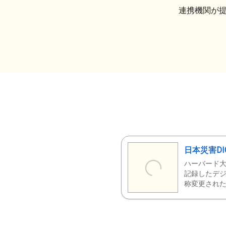
連携機関が
日本災害DI
ハーバード大
記録したデジ
称変更された