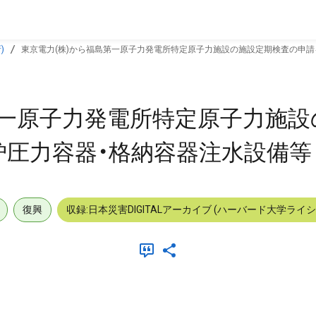
)
東京電力(株)から福島第一原子力発電所特定原子力施設の施設定期検査の申請
第一原子力発電所特定原子力施設
炉圧力容器・格納容器注水設備等
復興
収録:日本災害DIGITALアーカイブ (ハーバード大学ライ