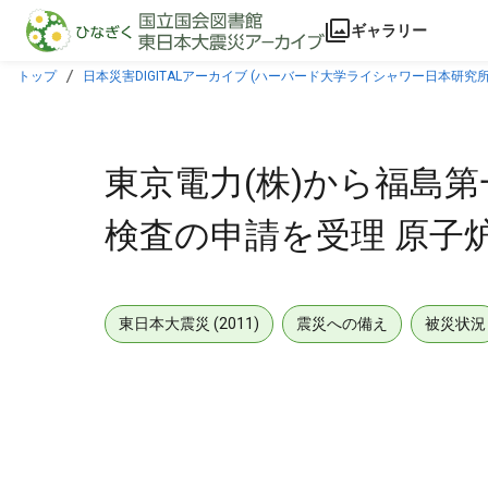
本文に飛ぶ
ギャラリー
トップ
日本災害DIGITALアーカイブ (ハーバード大学ライシャワー日本研究所
東京電力(株)から福島
検査の申請を受理 原子
東日本大震災 (2011)
震災への備え
被災状況