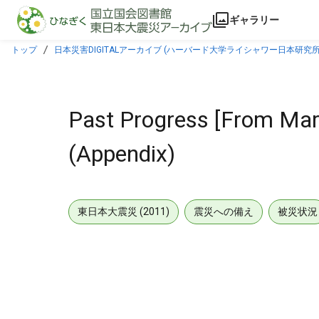
本文に飛ぶ
ギャラリー
トップ
日本災害DIGITALアーカイブ (ハーバード大学ライシャワー日本研究所
Past Progress [From Mar
(Appendix)
東日本大震災 (2011)
震災への備え
被災状況