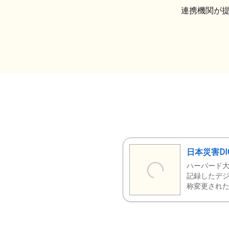
連携機関が
日本災害DI
ハーバード大
記録したデジ
称変更された