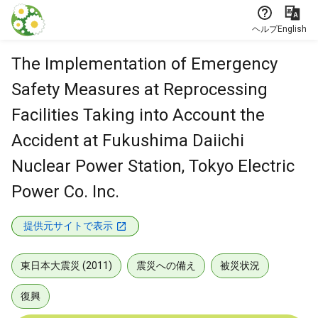
本文に飛ぶ
ヘルプ
English
The Implementation of Emergency
Safety Measures at Reprocessing
Facilities Taking into Account the
Accident at Fukushima Daiichi
Nuclear Power Station, Tokyo Electric
Power Co. Inc.
提供元サイトで表示
東日本大震災 (2011)
震災への備え
被災状況
復興