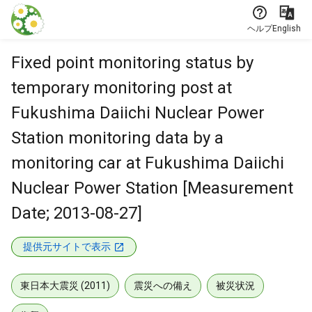
本文に飛ぶ
ヘルプ
English
Fixed point monitoring status by
temporary monitoring post at
Fukushima Daiichi Nuclear Power
Station monitoring data by a
monitoring car at Fukushima Daiichi
Nuclear Power Station [Measurement
Date; 2013-08-27]
提供元サイトで表示
東日本大震災 (2011)
震災への備え
被災状況