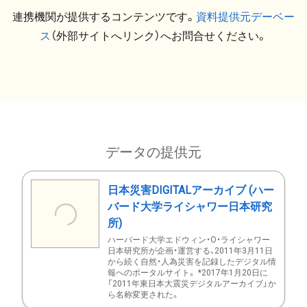
連携機関が提供するコンテンツです。
資料提供元デーベー
ス
（外部サイトへリンク）へお問合せください。
データの提供元
日本災害DIGITALアーカイブ (ハー
バード大学ライシャワー日本研究
所)
ハーバード大学エドウィン・O・ライシャワー
日本研究所が企画・運営する、2011年3月11日
から続く自然・人為災害を記録したデジタル情
報へのポータルサイト。 *2017年1月20日に
「2011年東日本大震災デジタルアーカイブ」か
ら名称変更された。