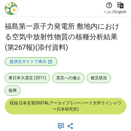
本文に飛ぶ
ヘルプ
English
福島第一原子力発電所 敷地内におけ
る空気中放射性物質の核種分析結果
(第267報)(添付資料)
提供元サイトで表示
東日本大震災 (2011)
震災への備え
被災状況
復興
収録:日本災害DIGITALアーカイブ (ハーバード大学ライシャワ
ー日本研究所)