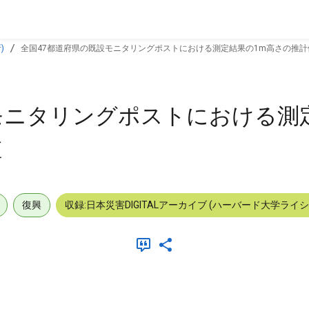
)
全国47都道府県の既設モニタリングポストにおける測定結果の1m高さの推
モニタリングポストにおける測
値
復興
収録:日本災害DIGITALアーカイブ (ハーバード大学ライ