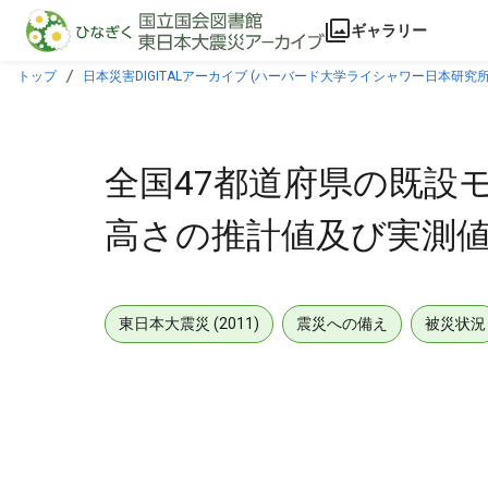
本文に飛ぶ
ギャラリー
トップ
日本災害DIGITALアーカイブ (ハーバード大学ライシャワー日本研究所
全国47都道府県の既設
高さの推計値及び実測
東日本大震災 (2011)
震災への備え
被災状況