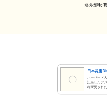
連携機関が
日本災害DI
ハーバード大
記録したデジ
称変更された