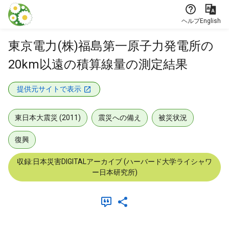
本文に飛ぶ
ヘルプ
English
東京電力(株)福島第一原子力発電所の
20km以遠の積算線量の測定結果
提供元サイトで表示
東日本大震災 (2011)
震災への備え
被災状況
復興
収録:日本災害DIGITALアーカイブ (ハーバード大学ライシャワ
ー日本研究所)