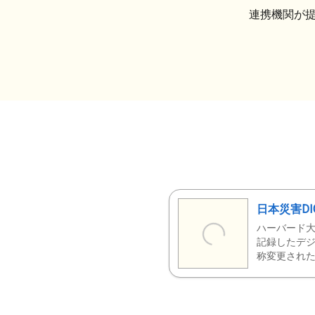
連携機関が
日本災害DI
ハーバード大
記録したデジ
称変更された