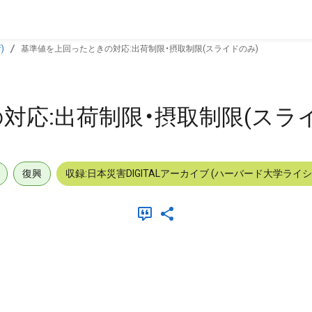
)
基準値を上回ったときの対応:出荷制限・摂取制限(スライドのみ)
対応:出荷制限・摂取制限(スラ
復興
収録:日本災害DIGITALアーカイブ (ハーバード大学ライ