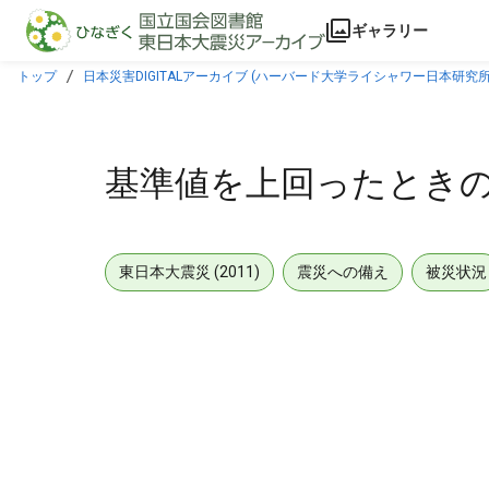
本文に飛ぶ
ギャラリー
トップ
日本災害DIGITALアーカイブ (ハーバード大学ライシャワー日本研究所
基準値を上回ったときの
東日本大震災 (2011)
震災への備え
被災状況
メタデータ