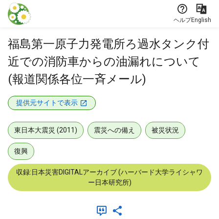
本文に飛ぶ
ヘルプ
English
福島第一原子力発電所ろ過水タンク付
近での消防車からの油漏れについて
(報道関係各位一斉メール)
提供元サイトで表示
東日本大震災 (2011)
震災への備え
被災状況
復興
収録:日本災害DIGITALアーカイブ (ハーバード大学ライシャワ
ー日本研究所)