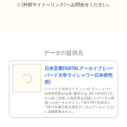
ス
（外部サイトへリンク）へお問合せください。
データの提供元
日本災害DIGITALアーカイブ (ハー
バード大学ライシャワー日本研究
所)
ハーバード大学エドウィン・O・ライシャワー
日本研究所が企画・運営する、2011年3月11日
から続く自然・人為災害を記録したデジタル情
報へのポータルサイト。 *2017年1月20日に
「2011年東日本大震災デジタルアーカイブ」か
ら名称変更された。