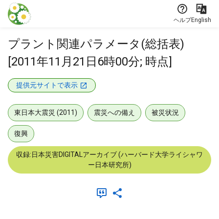
本文に飛ぶ
ヘルプ
English
プラント関連パラメータ(総括表)
[2011年11月21日6時00分; 時点]
提供元サイトで表示
東日本大震災 (2011)
震災への備え
被災状況
復興
収録:日本災害DIGITALアーカイブ (ハーバード大学ライシャワ
ー日本研究所)