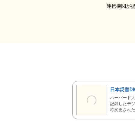
連携機関が
日本災害DI
ハーバード大
記録したデジ
称変更された