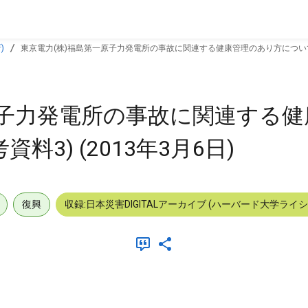
)
東京電力(株)福島第一原子力発電所の事故に関連する健康管理のあり方について(提言)
原子力発電所の事故に関連する
料3) (2013年3月6日)
復興
収録:日本災害DIGITALアーカイブ (ハーバード大学ライ