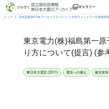
本文に飛ぶ
ギャラリー
トップ
日本災害DIGITALアーカイブ (ハーバード大学ライシャワー日本研究所
東京電力(株)福島第一
り方について(提言) (参考資
東日本大震災 (2011)
震災への備え
被災状況