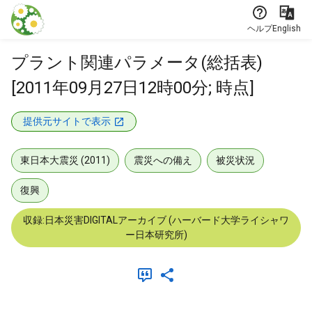
本文に飛ぶ
ヘルプ
English
プラント関連パラメータ(総括表)
[2011年09月27日12時00分; 時点]
提供元サイトで表示
東日本大震災 (2011)
震災への備え
被災状況
復興
収録:日本災害DIGITALアーカイブ (ハーバード大学ライシャワ
ー日本研究所)