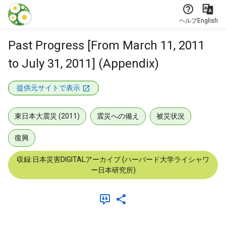
本文に飛ぶ
ヘルプ
English
Past Progress [From March 11, 2011
to July 31, 2011] (Appendix)
提供元サイトで表示
東日本大震災 (2011)
震災への備え
被災状況
復興
収録:日本災害DIGITALアーカイブ (ハーバード大学ライシャワ
ー日本研究所)