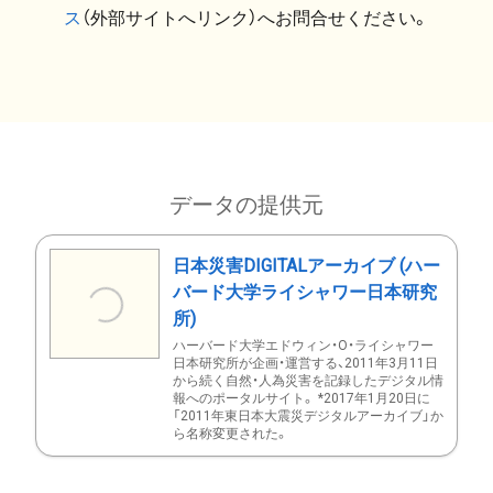
ス
（外部サイトへリンク）へお問合せください。
データの提供元
日本災害DIGITALアーカイブ (ハー
バード大学ライシャワー日本研究
所)
ハーバード大学エドウィン・O・ライシャワー
日本研究所が企画・運営する、2011年3月11日
から続く自然・人為災害を記録したデジタル情
報へのポータルサイト。 *2017年1月20日に
「2011年東日本大震災デジタルアーカイブ」か
ら名称変更された。