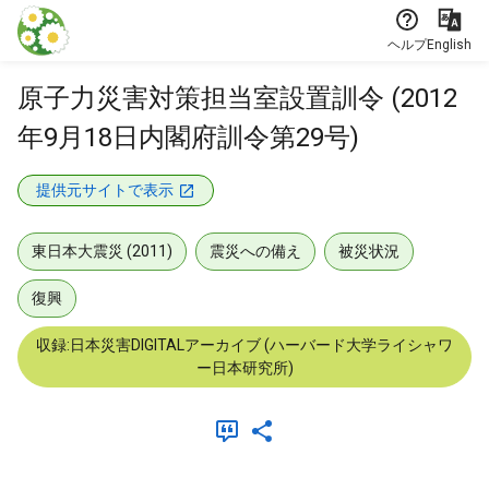
本文に飛ぶ
ヘルプ
English
原子力災害対策担当室設置訓令 (2012
年9月18日内閣府訓令第29号)
提供元サイトで表示
東日本大震災 (2011)
震災への備え
被災状況
復興
収録:日本災害DIGITALアーカイブ (ハーバード大学ライシャワ
ー日本研究所)