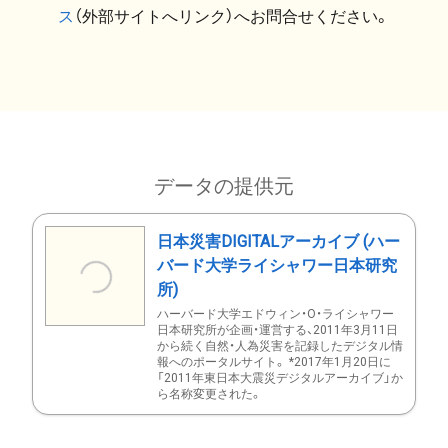
ス
（外部サイトへリンク）へお問合せください。
データの提供元
日本災害DIGITALアーカイブ (ハー
バード大学ライシャワー日本研究
所)
ハーバード大学エドウィン・O・ライシャワー
日本研究所が企画・運営する、2011年3月11日
から続く自然・人為災害を記録したデジタル情
報へのポータルサイト。 *2017年1月20日に
「2011年東日本大震災デジタルアーカイブ」か
ら名称変更された。