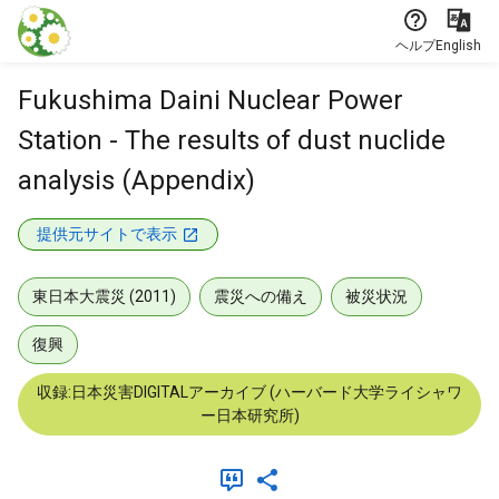
本文に飛ぶ
ヘルプ
English
Fukushima Daini Nuclear Power
Station - The results of dust nuclide
analysis (Appendix)
提供元サイトで表示
東日本大震災 (2011)
震災への備え
被災状況
復興
収録:日本災害DIGITALアーカイブ (ハーバード大学ライシャワ
ー日本研究所)