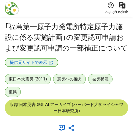
本文に飛ぶ
ヘルプ
English
「福島第一原子力発電所特定原子力施
設に係る実施計画」の変更認可申請お
よび変更認可申請の一部補正について
提供元サイトで表示
東日本大震災 (2011)
震災への備え
被災状況
復興
収録:日本災害DIGITALアーカイブ (ハーバード大学ライシャワ
ー日本研究所)