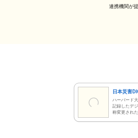
連携機関が
日本災害DI
ハーバード大
記録したデジ
称変更された