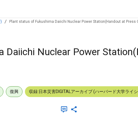
)
Plant status of Fukushima Daiichi Nuclear Power Station(Handout at Press
a Daiichi Nuclear Power Station
復興
収録:日本災害DIGITALアーカイブ (ハーバード大学ライ