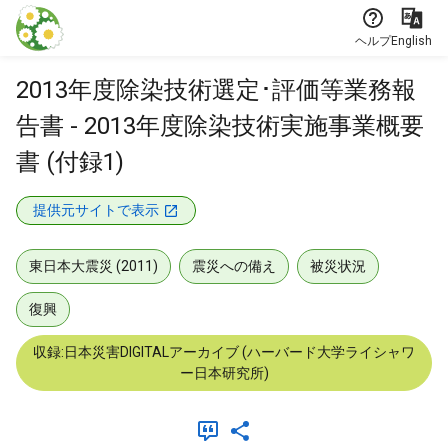
本文に飛ぶ
ヘルプ
English
2013年度除染技術選定･評価等業務報
告書 - 2013年度除染技術実施事業概要
書 (付録1)
提供元サイトで表示
東日本大震災 (2011)
震災への備え
被災状況
復興
収録:日本災害DIGITALアーカイブ (ハーバード大学ライシャワ
ー日本研究所)