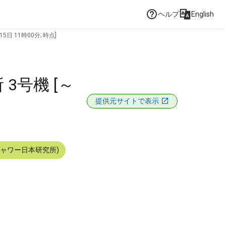
ヘルプ
English
日 11時00分; 時点]
3号機 [～
提供元サイトで表示
シャワー日本研究所)