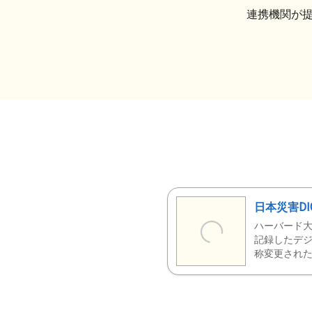
連携機関が
日本災害DI
ハーバード大
記録したデジ
称変更された