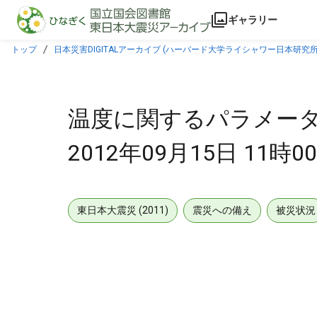
本文に飛ぶ
ギャラリー
トップ
日本災害DIGITALアーカイブ (ハーバード大学ライシャワー日本研究所
温度に関するパラメータ(
2012年09月15日 11時00
東日本大震災 (2011)
震災への備え
被災状況