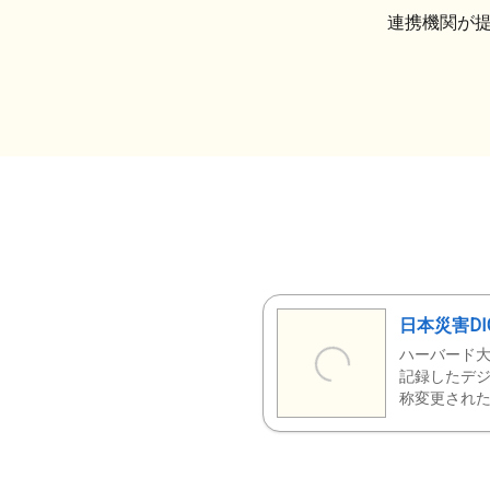
連携機関が
日本災害DI
ハーバード大
記録したデジ
称変更された