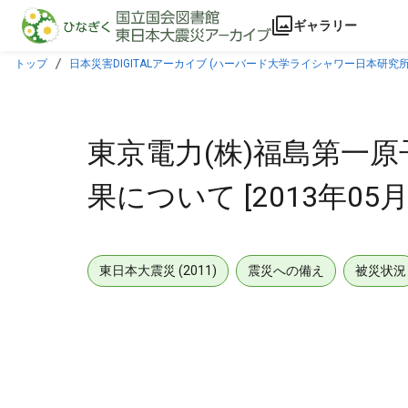
本文に飛ぶ
ギャラリー
トップ
日本災害DIGITALアーカイブ (ハーバード大学ライシャワー日本研究所
東京電力(株)福島第一
果について [2013年05月
東日本大震災 (2011)
震災への備え
被災状況