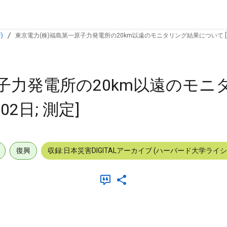
)
東京電力(株)福島第一原子力発電所の20km以遠のモニタリング結果について [201
原子力発電所の20km以遠のモニ
02日; 測定]
復興
収録:日本災害DIGITALアーカイブ (ハーバード大学ライ