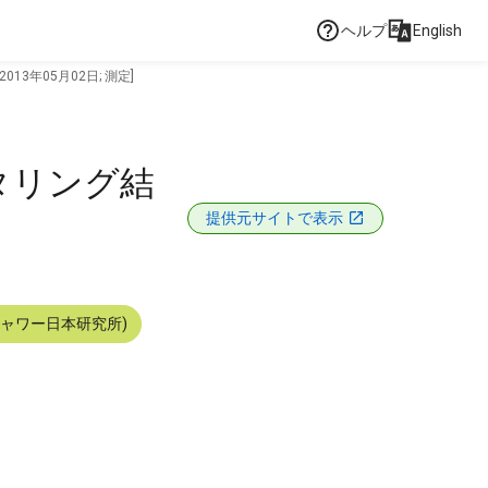
ヘルプ
English
3年05月02日; 測定]
タリング結
提供元サイトで表示
シャワー日本研究所)