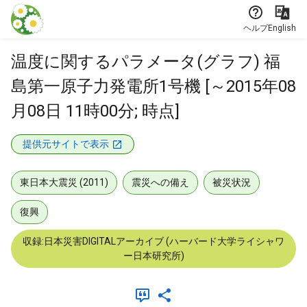
本文に飛ぶ
ヘルプ
English
温度に関するパラメータ(グラフ) 福
島第一原子力発電所1号機 [～2015年08
月08日 11時00分; 時点]
提供元サイトで表示
東日本大震災 (2011)
震災への備え
被災状況
復興
収録:日本災害DIGITALアーカイブ (ハーバード大学ライシャワ
ー日本研究所)